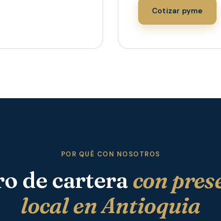
Cotizar pyme
POR QUÉ CON NOSOTROS
o de cartera
con pres
local en Antioquia