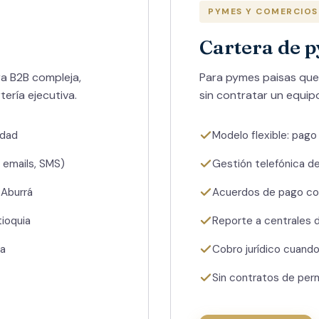
PYMES Y COMERCIOS
Cartera de 
ra B2B compleja,
Para pymes paisas que
ería ejecutiva.
sin contratar un equip
idad
Modelo flexible: pago
, emails, SMS)
Gestión telefónica de
 Aburrá
Acuerdos de pago co
tioquia
Reporte a centrales 
da
Cobro jurídico cuando
Sin contratos de per