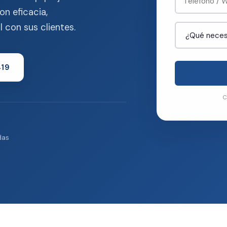
on eficacia,
 con sus clientes.
419
C
das