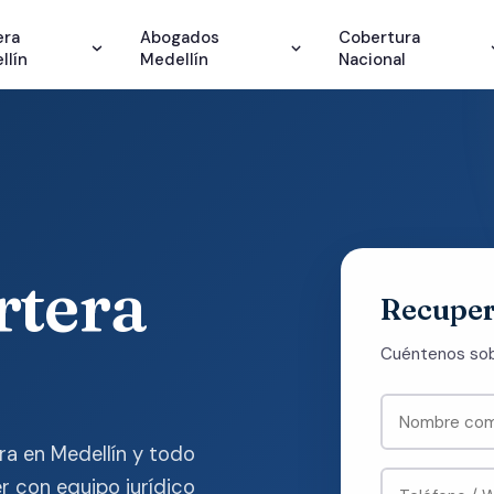
era
Abogados
Cobertura
llín
Medellín
Nacional
rtera
Recuper
Cuéntenos sobr
ra en Medellín y todo
r con equipo jurídico