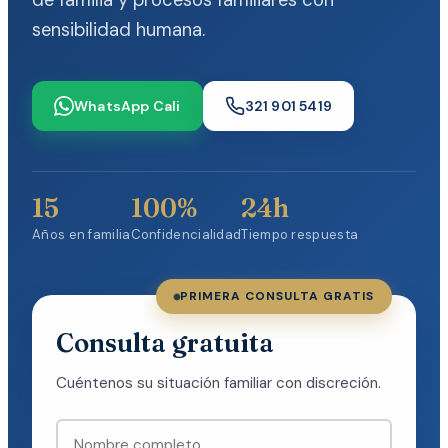
de familia y procesos familiares con
sensibilidad humana.
WhatsApp Cali
321 901 5419
15
100%
24h
Años en familia
Confidencialidad
Tiempo respuesta
PRIMERA CONSULTA GRATIS
Consulta gratuita
Cuéntenos su situación familiar con discreción.