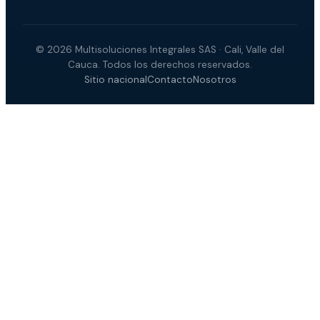
©
2026
Multisoluciones Integrales SAS · Cali, Valle del
Cauca. Todos los derechos reservados.
Sitio nacional
Contacto
Nosotros