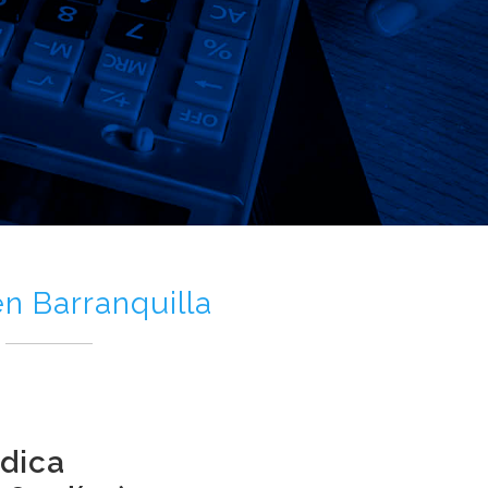
n Barranquilla
idica