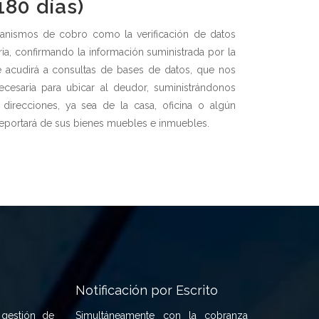
180 días)
anismos de cobro como la verificación de datos
ria, confirmando la información suministrada por la
e acudirá a consultas de bases de datos, que nos
ecesaria para ubicar al deudor, suministrándonos
direcciones, ya sea de la casa, oficina o algún
eportará de sus bienes muebles e inmuebles.
Notificación por Escrito
 gestión de
Simultáneamente con la cobranza