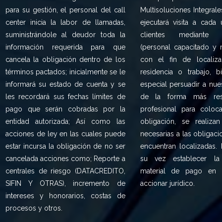
para su gestión, el personal del call
Multisoluciones Integrale
center inicia la labor de llamadas,
ejecutará visita a cada
suministrándole al deudor toda la
clientes mediante V
información requerida para que
(personal capacitado y 
cancela la obligación dentro de los
con el fin de localiz
términos pactados; inicialmente se le
residencia o trabajo, 
informará su estado de cuenta y se
especial persuadir a nu
les recordará sus fechas límites de
de la forma más res
pago que serán cobradas por la
profesional para coloca
entidad autorizada; Así como las
obligación, se realizan
acciones de ley en las cuales puede
necesarias a las obligac
estar incursa la obligación de no ser
encuentran localizadas.
cancelada acciones como; Reporte a
su vez establecer la
centrales de riesgo (DATACREDITO,
material de pago en 
SIFIN Y OTRAS), incremento de
accionar jurídico.
intereses y honorarios, costas de
procesos y otros.