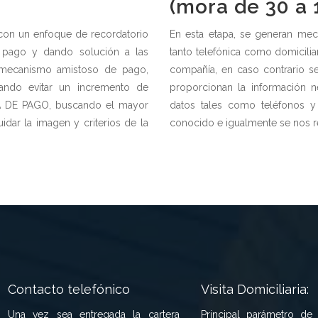
(mora de 30 a 
on un enfoque de recordatorio
En esta etapa, se generan mec
e pago y dando solución a las
tanto telefónica como domicilia
 mecanismo amistoso de pago,
compañía, en caso contrario s
ando evitar un incremento de
proporcionan la información n
RA DE PAGO, buscando el mayor
datos tales como teléfonos y 
dar la imagen y criterios de la
conocido e igualmente se nos r
Contacto telefónico
Visita Domiciliaria:
Una vez sea entregada la cartera
Principal parámetro de