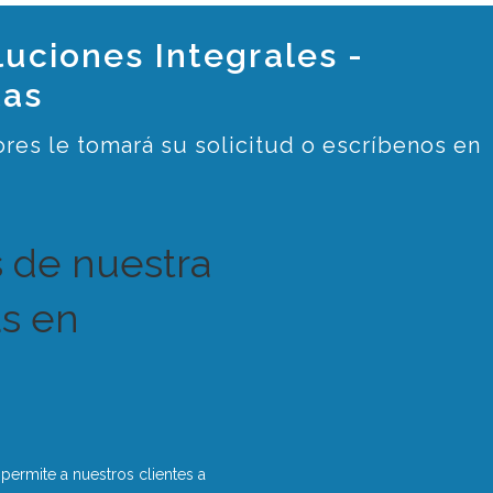
luciones Integrales -
tas
res le tomará su solicitud o escríbenos en
s de nuestra
s en
ermite a nuestros clientes a