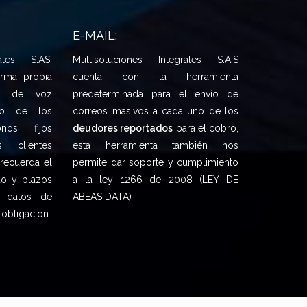
E-MAIL:
rales S.AS.
Multisoluciones Integrales S.A.S
orma propia
cuenta con la herramienta
es de voz
predeterminada para el envío de
no de los
correos masivos a cada uno de los
onos fijos
deudores reportados
para el cobro,
s clientes
esta herramienta también nos
recuerda el
permite dar soporte y cumplimiento
do y plazos
a la ley 1266 de 2008 (LEY DE
n datos de
ABEAS DATA)
 obligación.