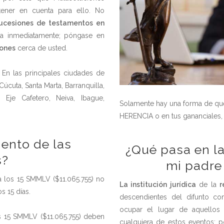
tener en cuenta para ello. No
ucesiones de testamentos en
ría inmediatamente; póngase en
iones
cerca de usted.
 En las principales ciudades de
úcuta, Santa Marta, Barranquilla,
, Eje Cafetero, Neiva, Ibague,
Solamente hay una forma de que
HERENCIA o en tus gananciales, 
iento de las
¿Qué pasa en la
s?
mi padre
 los 15 SMMLV ($11.065.755) no
La institución jurídica
de la
r
s 15 días.
descendientes del difunto c
ocupar el lugar de aquello
s 15 SMMLV ($11.065.755) deben
cualquiera de estos eventos: