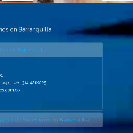
es en Barranquilla
es en Barranquilla
01
nbsp; Cel: 314 4218025
nes.com.co
ados de Sucesiones en Barranquilla