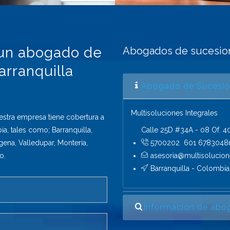
 un abogado de
Abogados de sucesion
rranquilla
Abogado de Sucesion
Multisoluciones Integrales
estra empresa tiene cobertura a
ia, tales como; Barranquilla,
Calle 25D #34A - 08 Of. 4
gena, Valledupar, Montería,
5700202 601 6783048
o.
asesoria@multisolucio
Barranquilla - Colombia
Información de abog