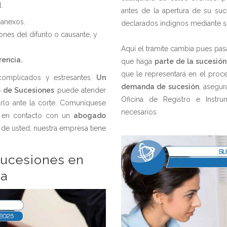
.
antes de la apertura de su su
 anexos.
declarados indignos mediante s
nes del difunto o causante, y
Aquí el trámite cambia pues pas
rencia.
que haga
parte de la sucesión
que le representará en el proc
complicados y estresantes.
Un
demanda de sucesión
, asegur
 de Sucesiones
puede atender
Oficina de Registro e Instr
arlo ante la corte. Comuníquese
necesarios
e en contacto con un
abogado
de usted, nuestra empresa tiene
sucesiones en
la