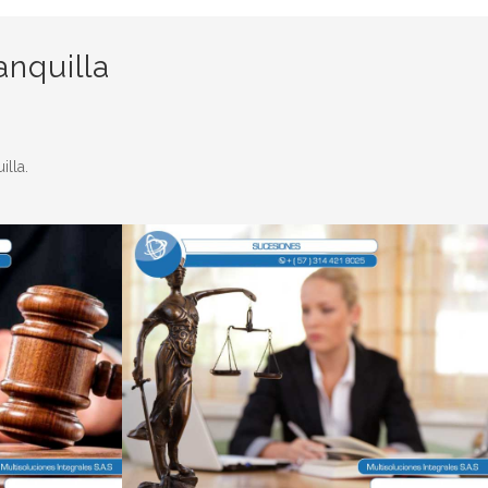
nquilla
illa.